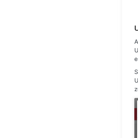
U
A
U
e
S
U
z