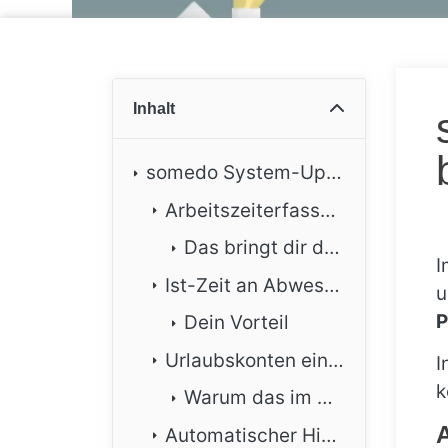
Inhalt
somedo System-Update: Mehr Überblick bei Arbeitszeit, Personal und Betreuung
Arbeitszeiterfassung: Update zur Berechnung der Zeitkonten
Das bringt dir die neue Ansicht der Zeitkonten
I
Ist-Zeit an Abwesenheitstagen besser nachvollziehbar
u
P
Dein Vorteil
Urlaubskonten einfacher und passender anlegen
I
k
Warum das im Alltag hilft
A
Automatischer Hinweis auf mögliche BEM-Gespräche