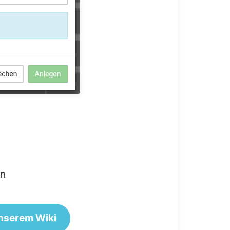
en
nserem Wiki