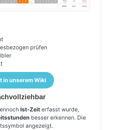
ht
hresbezogen prüfen
ibler
t
t in unserem Wiki
achvollziehbar
 dennoch
Ist-Zeit
erfasst wurde,
eitsstunden
besser erkennen. Die
itssymbol angezeigt.