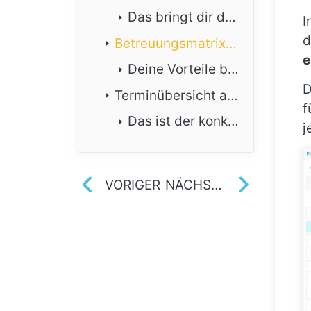
Das bringt dir der BEM-Hinweis
I
d
Betreuungsmatrix jetzt auch nach Primärbetreuer:innen sortieren und exportieren
e
Deine Vorteile beim Export
D
Terminübersicht aus der Klient:innenakte drucken
f
Das ist der konkrete Nutzen
j
VORIGER
NÄCHSTER