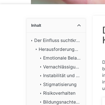
Inhalt
Der Einfluss suchtkranker Eltern auf ihre Kinder
Herausforderungen und Folgen
Emotionale Belastung
D
Vernachlässigung
b
i
Instabilität und Unsicherheit
i
Stigmatisierung
u
Risikoverhalten
Bildungsnachteile