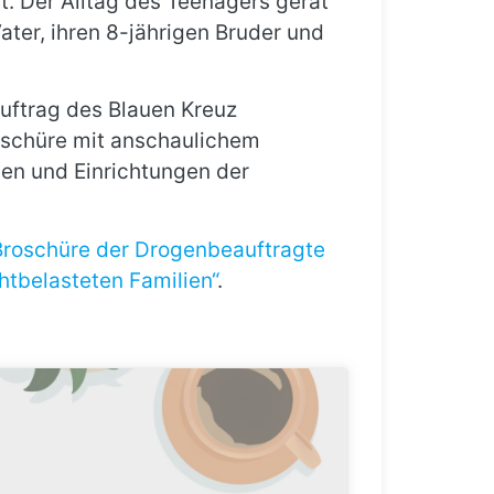
t. Der Alltag des Teenagers gerät
ter, ihren 8-jährigen Bruder und
uftrag des Blauen Kreuz
roschüre mit anschaulichem
len und Einrichtungen der
Broschüre der Drogenbeauftragte
htbelasteten Familien“
.