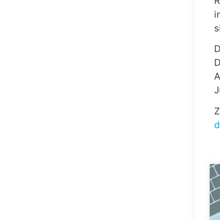
R
i
s
D
D
A
J
Z
d