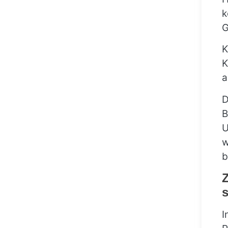
k
G
K
K
a
D
B
U
w
b
Z
s
I