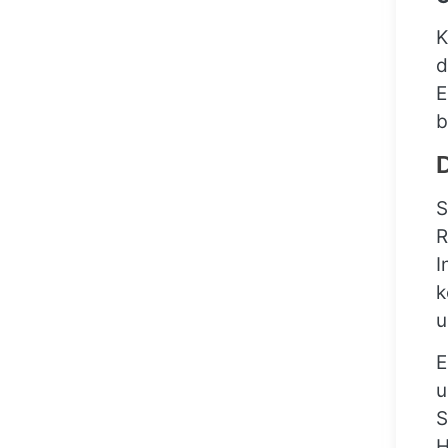
K
d
E
b
D
S
R
I
k
u
E
u
S
H