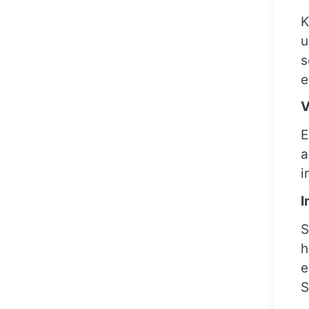
K
u
s
e
V
E
a
i
I
S
h
e
S