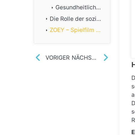
Gesundheitliche Folgen
Die Rolle der sozialen Arbeit
ZOEY – Spielfilm über die Lebenswelt von Kindern in einer suchtbelasteten Familie
VORIGER
NÄCHSTER
D
s
a
D
s
R
E