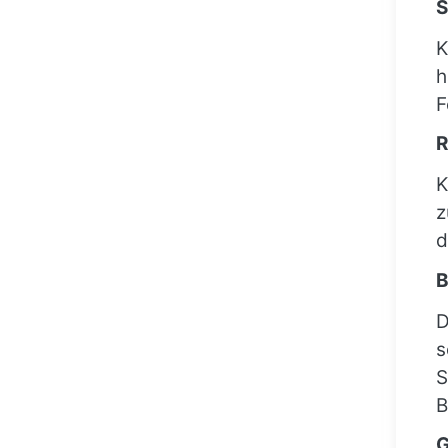
S
K
h
F
R
K
z
d
B
D
s
S
B
G